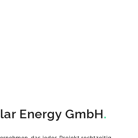
olar Energy GmbH
.
ernehmen, das jedes Projekt rechtzeitig,