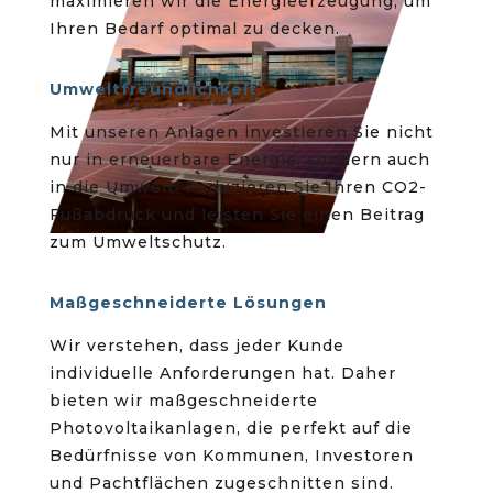
maximieren wir die Energieerzeugung, um
Ihren Bedarf optimal zu decken.
Umweltfreundlichkeit
Mit unseren Anlagen investieren Sie nicht
nur in erneuerbare Energie, sondern auch
in die Umwelt. Reduzieren Sie Ihren CO2-
Fußabdruck und leisten Sie einen Beitrag
zum Umweltschutz.
Maßgeschneiderte Lösungen
Wir verstehen, dass jeder Kunde
individuelle Anforderungen hat. Daher
bieten wir maßgeschneiderte
Photovoltaikanlagen, die perfekt auf die
Bedürfnisse von Kommunen, Investoren
und Pachtflächen zugeschnitten sind.