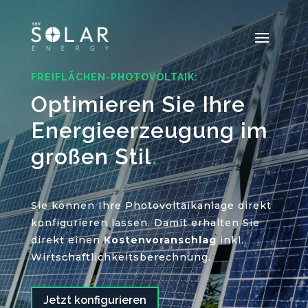
FREIFLÄCHEN-PHOTOVOLTAIK:
Optimieren Sie Ihre
Energieerzeugung im
großen Stil
.
Sie können Ihre Photovoltaikanlage direkt
konfigurieren lassen. Damit erhalten Sie
direkt
einen
Kostenvoranschlag
inkl.
Wirtschaftlichkeitsberechnung.
Jetzt konfigurieren